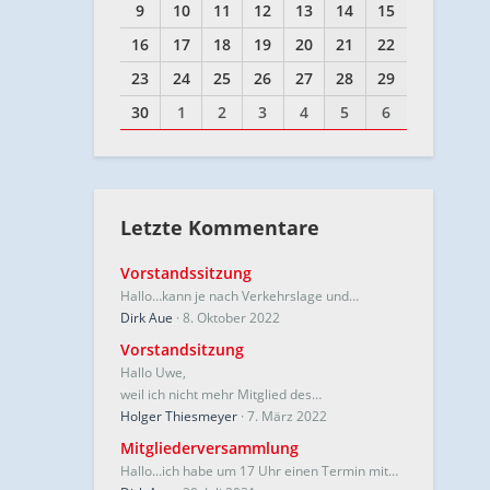
9
10
11
12
13
14
15
16
17
18
19
20
21
22
23
24
25
26
27
28
29
30
1
2
3
4
5
6
Letzte Kommentare
Vorstandssitzung
Hallo…kann je nach Verkehrslage und…
Dirk Aue
8. Oktober 2022
Vorstandsitzung
Hallo Uwe,
weil ich nicht mehr Mitglied des…
Holger Thiesmeyer
7. März 2022
Mitgliederversammlung
Hallo...ich habe um 17 Uhr einen Termin mit…