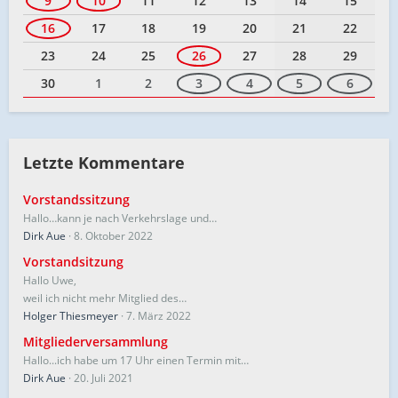
9
10
11
12
13
14
15
16
17
18
19
20
21
22
23
24
25
26
27
28
29
30
1
2
3
4
5
6
Letzte Kommentare
Vorstandssitzung
Hallo…kann je nach Verkehrslage und…
Dirk Aue
8. Oktober 2022
Vorstandsitzung
Hallo Uwe,
weil ich nicht mehr Mitglied des…
Holger Thiesmeyer
7. März 2022
Mitgliederversammlung
Hallo...ich habe um 17 Uhr einen Termin mit…
Dirk Aue
20. Juli 2021