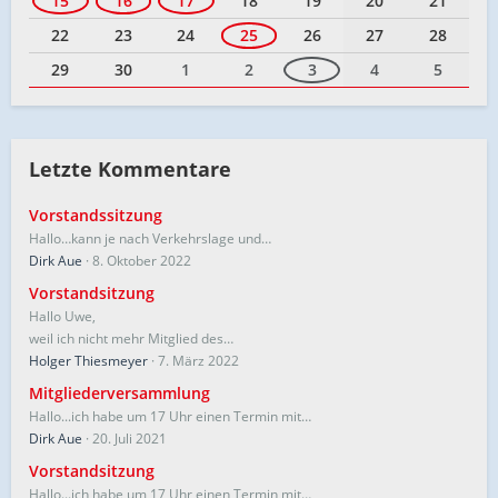
15
16
17
18
19
20
21
22
23
24
25
26
27
28
29
30
1
2
3
4
5
Letzte Kommentare
Vorstandssitzung
Hallo…kann je nach Verkehrslage und…
Dirk Aue
8. Oktober 2022
Vorstandsitzung
Hallo Uwe,
weil ich nicht mehr Mitglied des…
Holger Thiesmeyer
7. März 2022
Mitgliederversammlung
Hallo...ich habe um 17 Uhr einen Termin mit…
Dirk Aue
20. Juli 2021
Vorstandsitzung
Hallo...ich habe um 17 Uhr einen Termin mit…