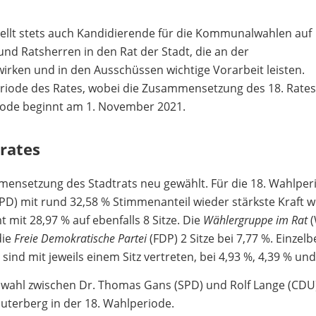
ellt stets auch Kandidierende für die Kommunalwahlen auf
d Ratsherren in den Rat der Stadt, die an der
rken und in den Ausschüssen wichtige Vorarbeit leisten.
periode des Rates, wobei die Zusammensetzung des 18. Rates
iode beginnt am 1. November 2021.
rates
nsetzung des Stadtrats neu gewählt. Für die 18. Wahlperi
PD) mit rund 32,58 % Stimmenanteil wieder stärkste Kraft w
mit 28,97 % auf ebenfalls 8 Sitze. Die
Wählergruppe im Rat
(
die
Freie Demokratische Partei
(FDP) 2 Sitze bei 7,77 %. Einzel
s
sind mit jeweils einem Sitz vertreten, bei 4,93 %, 4,39 % und
wahl zwischen Dr. Thomas Gans (SPD) und Rolf Lange (CDU) le
uterberg in der 18. Wahlperiode.