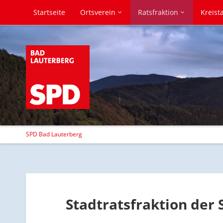
Startseite
Ortsverein
Ratsfraktion
Kreist
SPD Bad Lauterberg
Stadtratsfraktion der