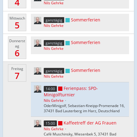
4
Nils Gehrke
Mittwoch
Sommerferien
ganztägig
5
Nils Gehrke
Donnerst
Sommerferien
ganztägig
ag
Nils Gehrke
6
Freitag
Sommerferien
ganztägig
7
Nils Gehrke
Ferienpass: SPD-
14:00
Minigolfturnier
Nils Gehrke
OderMinigolf, Sebastian-Kneipp-Promenade 16,
37431 Bad Lauterberg im Harz, Deutschland
Kaffeetreff der AG Frauen
15:00
Nils Gehrke
Café Muschinsky, Wiesenbek 5, 37431 Bad