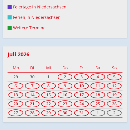
Feiertage in Niedersachsen
Ferien in Niedersachsen
Weitere Termine
Juli 2026
Mo
Di
Mi
Do
Fr
Sa
So
29
30
1
2
3
4
5
6
7
8
9
10
11
12
13
14
15
16
17
18
19
20
21
22
23
24
25
26
27
28
29
30
31
1
2