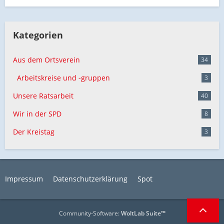
Kategorien
Aus dem Ortsverein
34
Arbeitskreise und -gruppen
3
Unsere Ratsarbeit
40
Wir in der SPD
8
Der Kreistag
3
Impressum
Datenschutzerklärung
Spot
Community-Software:
WoltLab Suite™