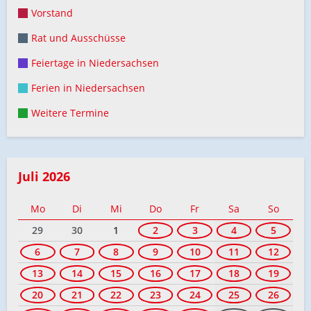
Vorstand
Rat und Ausschüsse
Feiertage in Niedersachsen
Ferien in Niedersachsen
Weitere Termine
Juli 2026
Mo
Di
Mi
Do
Fr
Sa
So
29
30
1
2
3
4
5
6
7
8
9
10
11
12
13
14
15
16
17
18
19
20
21
22
23
24
25
26