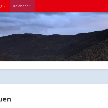
ag
Kalender
auen