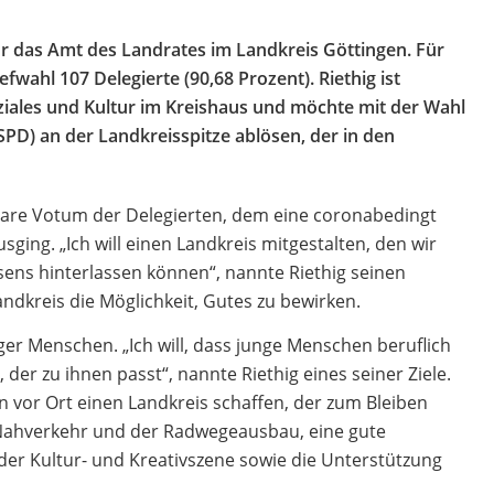
für das Amt des Landrates im Landkreis Göttingen. Für
fwahl 107 Delegierte (90,68 Prozent). Riethig ist
oziales und Kultur im Kreishaus und möchte mit der Wahl
PD) an der Landkreisspitze ablösen, der in den
 klare Votum der Delegierten, dem eine coronabedingt
sging. „Ich will einen Landkreis mitgestalten, den wir
ens hinterlassen können“, nannte Riethig seinen
andkreis die Möglichkeit, Gutes zu bewirken.
ger Menschen. „Ich will, dass junge Menschen beruflich
er zu ihnen passt“, nannte Riethig eines seiner Ziele.
 vor Ort einen Landkreis schaffen, der zum Bleiben
r Nahverkehr und der Radwegeausbau, eine gute
er Kultur- und Kreativszene sowie die Unterstützung