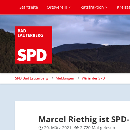
Startseite
Ortsverein
Ratsfraktion
Kreist
SPD Bad Lauterberg
Meldungen
Wir in der SPD
Marcel Riethig ist SP
20. März 2021
2.720 Mal gelesen