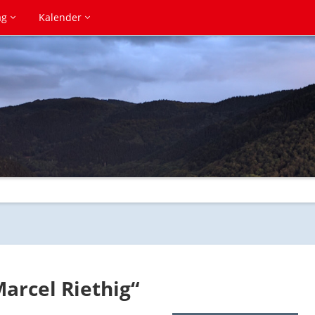
ag
Kalender
arcel Riethig“