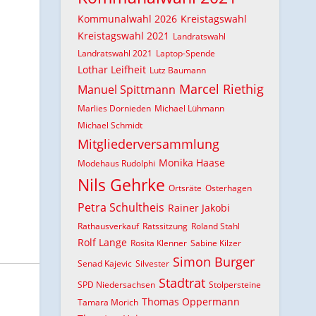
Kommunalwahl 2026
Kreistagswahl
Kreistagswahl 2021
Landratswahl
Landratswahl 2021
Laptop-Spende
Lothar Leifheit
Lutz Baumann
Marcel Riethig
Manuel Spittmann
Marlies Dornieden
Michael Lühmann
Michael Schmidt
Mitgliederversammlung
Monika Haase
Modehaus Rudolphi
Nils Gehrke
Ortsräte
Osterhagen
Petra Schultheis
Rainer Jakobi
Rathausverkauf
Ratssitzung
Roland Stahl
Rolf Lange
Rosita Klenner
Sabine Kilzer
Simon Burger
Senad Kajevic
Silvester
Stadtrat
SPD Niedersachsen
Stolpersteine
Thomas Oppermann
Tamara Morich