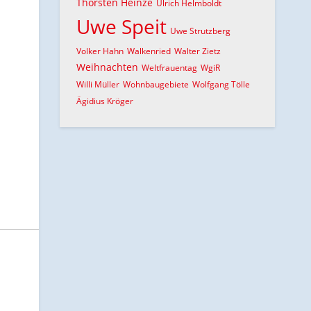
Thorsten Heinze
Ulrich Helmboldt
Uwe Speit
Uwe Strutzberg
Volker Hahn
Walkenried
Walter Zietz
Weihnachten
Weltfrauentag
WgiR
Willi Müller
Wohnbaugebiete
Wolfgang Tölle
Ägidius Kröger