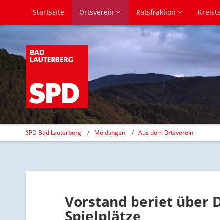
Startseite
Ortsverein
Ratsfraktion
Kreist
SPD Bad Lauterberg
Meldungen
Aus dem Ortsverein
Vorstand beriet über
Spielplätze