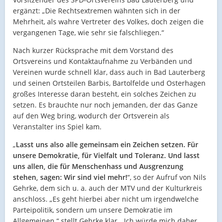
ergänzt: „Die Rechtsextremen wähnten sich in der
Mehrheit, als wahre Vertreter des Volkes, doch zeigen die
vergangenen Tage, wie sehr sie falschliegen.“
Nach kurzer Rücksprache mit dem Vorstand des
Ortsvereins und Kontaktaufnahme zu Verbänden und
Vereinen wurde schnell klar, dass auch in Bad Lauterberg
und seinen Ortsteilen Barbis, Bartolfelde und Osterhagen
großes Interesse daran besteht, ein solches Zeichen zu
setzen. Es brauchte nur noch jemanden, der das Ganze
auf den Weg bring, wodurch der Ortsverein als
Veranstalter ins Spiel kam.
„
Lasst uns also alle gemeinsam ein Zeichen setzen. Für
unsere Demokratie, für Vielfalt und Toleranz. Und lasst
uns allen, die für Menschenhass und Ausgrenzung
stehen, sagen: Wir sind viel mehr!
“, so der Aufruf von Nils
Gehrke, dem sich u. a. auch der MTV und der Kulturkreis
anschloss. „Es geht hierbei aber nicht um irgendwelche
Parteipolitik, sondern um unsere Demokratie im
Allgemeinen.“ stellt Gehrke klar, „Ich würde mich daher