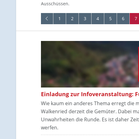
Ausschüssen.
1
2
3
4
5
6
7
Einladung zur Infoveranstaltung: 
Wie kaum ein anderes Thema erregt die m
Walkenried derzeit die Gemüter. Dabei ma
Unwahrheiten die Runde. Es ist daher Zei
werfen.