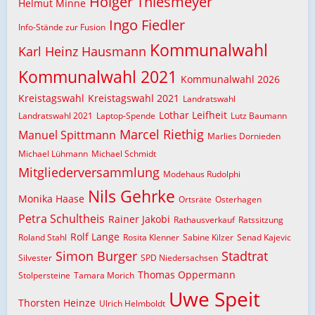
Holger Thiesmeyer
Helmut Minne
Ingo Fiedler
Info-Stände zur Fusion
Kommunalwahl
Karl Heinz Hausmann
Kommunalwahl 2021
Kommunalwahl 2026
Kreistagswahl
Kreistagswahl 2021
Landratswahl
Lothar Leifheit
Landratswahl 2021
Laptop-Spende
Lutz Baumann
Marcel Riethig
Manuel Spittmann
Marlies Dornieden
Michael Lühmann
Michael Schmidt
Mitgliederversammlung
Modehaus Rudolphi
Nils Gehrke
Monika Haase
Ortsräte
Osterhagen
Petra Schultheis
Rainer Jakobi
Rathausverkauf
Ratssitzung
Rolf Lange
Roland Stahl
Rosita Klenner
Sabine Kilzer
Senad Kajevic
Simon Burger
Stadtrat
Silvester
SPD Niedersachsen
Thomas Oppermann
Stolpersteine
Tamara Morich
Uwe Speit
Thorsten Heinze
Ulrich Helmboldt