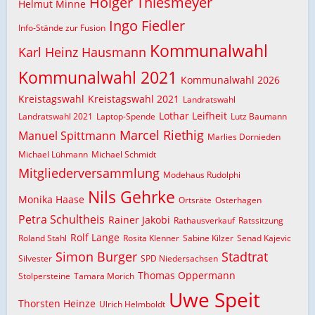
Holger Thiesmeyer
Helmut Minne
Ingo Fiedler
Info-Stände zur Fusion
Kommunalwahl
Karl Heinz Hausmann
Kommunalwahl 2021
Kommunalwahl 2026
Kreistagswahl
Kreistagswahl 2021
Landratswahl
Lothar Leifheit
Landratswahl 2021
Laptop-Spende
Lutz Baumann
Marcel Riethig
Manuel Spittmann
Marlies Dornieden
Michael Lühmann
Michael Schmidt
Mitgliederversammlung
Modehaus Rudolphi
Nils Gehrke
Monika Haase
Ortsräte
Osterhagen
Petra Schultheis
Rainer Jakobi
Rathausverkauf
Ratssitzung
Rolf Lange
Roland Stahl
Rosita Klenner
Sabine Kilzer
Senad Kajevic
Simon Burger
Stadtrat
Silvester
SPD Niedersachsen
Thomas Oppermann
Stolpersteine
Tamara Morich
Uwe Speit
Thorsten Heinze
Ulrich Helmboldt