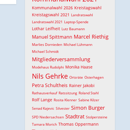
Kommunalwahl 2026
Kreistagswahl
Kreistagswahl 2021
Landratswahl
Landratswahl 2021
Laptop-Spende
Lothar Leifheit
Lutz Baumann
Marcel Riethig
Manuel Spittmann
Marlies Dornieden
Michael Lühmann
Michael Schmidt
Mitgliederversammlung
Monika Haase
Modehaus Rudolphi
Nils Gehrke
Ortsräte
Osterhagen
Petra Schultheis
Rainer Jakobi
Rathausverkauf
Ratssitzung
Roland Stahl
Rolf Lange
Rosita Klenner
Sabine Kilzer
Simon Burger
Senad Kajevic
Silvester
Stadtrat
SPD Niedersachsen
Stolpersteine
Thomas Oppermann
Tamara Morich