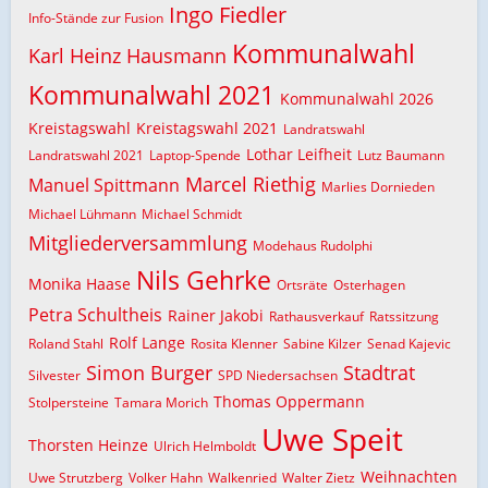
Ingo Fiedler
Info-Stände zur Fusion
Kommunalwahl
Karl Heinz Hausmann
Kommunalwahl 2021
Kommunalwahl 2026
Kreistagswahl
Kreistagswahl 2021
Landratswahl
Lothar Leifheit
Landratswahl 2021
Laptop-Spende
Lutz Baumann
Marcel Riethig
Manuel Spittmann
Marlies Dornieden
Michael Lühmann
Michael Schmidt
Mitgliederversammlung
Modehaus Rudolphi
Nils Gehrke
Monika Haase
Ortsräte
Osterhagen
Petra Schultheis
Rainer Jakobi
Rathausverkauf
Ratssitzung
Rolf Lange
Roland Stahl
Rosita Klenner
Sabine Kilzer
Senad Kajevic
Simon Burger
Stadtrat
Silvester
SPD Niedersachsen
Thomas Oppermann
Stolpersteine
Tamara Morich
Uwe Speit
Thorsten Heinze
Ulrich Helmboldt
Weihnachten
Uwe Strutzberg
Volker Hahn
Walkenried
Walter Zietz