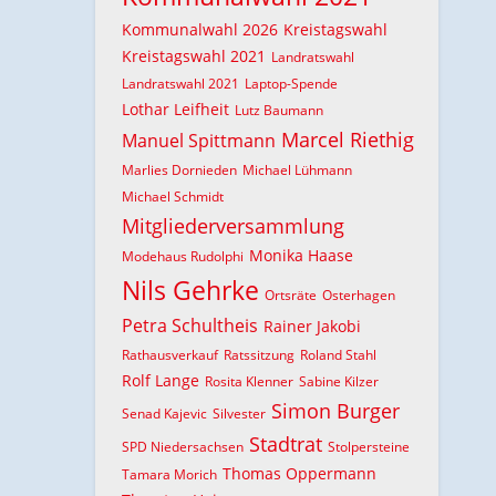
Kommunalwahl 2026
Kreistagswahl
Kreistagswahl 2021
Landratswahl
Landratswahl 2021
Laptop-Spende
Lothar Leifheit
Lutz Baumann
Marcel Riethig
Manuel Spittmann
Marlies Dornieden
Michael Lühmann
Michael Schmidt
Mitgliederversammlung
Monika Haase
Modehaus Rudolphi
Nils Gehrke
Ortsräte
Osterhagen
Petra Schultheis
Rainer Jakobi
Rathausverkauf
Ratssitzung
Roland Stahl
Rolf Lange
Rosita Klenner
Sabine Kilzer
Simon Burger
Senad Kajevic
Silvester
Stadtrat
SPD Niedersachsen
Stolpersteine
Thomas Oppermann
Tamara Morich