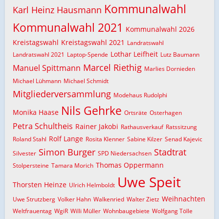
Kommunalwahl
Karl Heinz Hausmann
Kommunalwahl 2021
Kommunalwahl 2026
Kreistagswahl
Kreistagswahl 2021
Landratswahl
Lothar Leifheit
Landratswahl 2021
Laptop-Spende
Lutz Baumann
Marcel Riethig
Manuel Spittmann
Marlies Dornieden
Michael Lühmann
Michael Schmidt
Mitgliederversammlung
Modehaus Rudolphi
Nils Gehrke
Monika Haase
Ortsräte
Osterhagen
Petra Schultheis
Rainer Jakobi
Rathausverkauf
Ratssitzung
Rolf Lange
Roland Stahl
Rosita Klenner
Sabine Kilzer
Senad Kajevic
Simon Burger
Stadtrat
Silvester
SPD Niedersachsen
Thomas Oppermann
Stolpersteine
Tamara Morich
Uwe Speit
Thorsten Heinze
Ulrich Helmboldt
Weihnachten
Uwe Strutzberg
Volker Hahn
Walkenried
Walter Zietz
Weltfrauentag
WgiR
Willi Müller
Wohnbaugebiete
Wolfgang Tölle